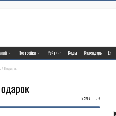
аний
Постройки
Рейтинг
Коды
Календарь
En
ый Подарок
Подарок
3786
0
П