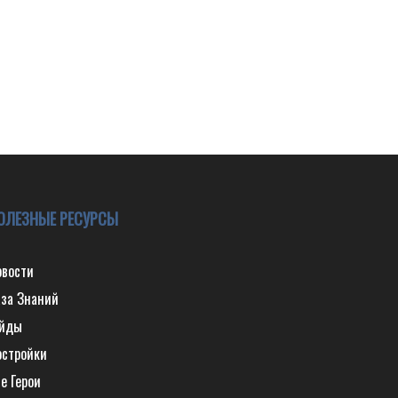
ОЛЕЗНЫЕ РЕСУРСЫ
овости
аза Знаний
айды
остройки
е Герои