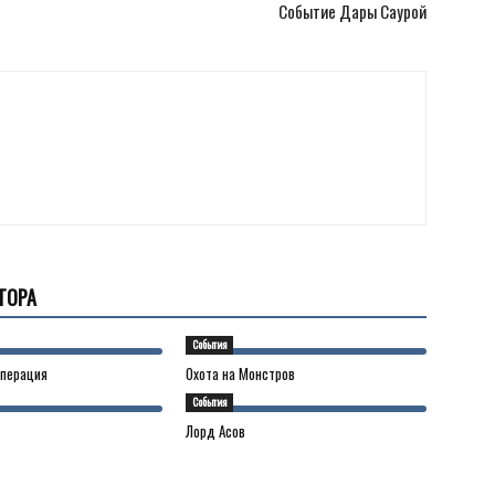
Событие Дары Саурой
ТОРА
События
операция
Охота на Монстров
События
Лорд Асов