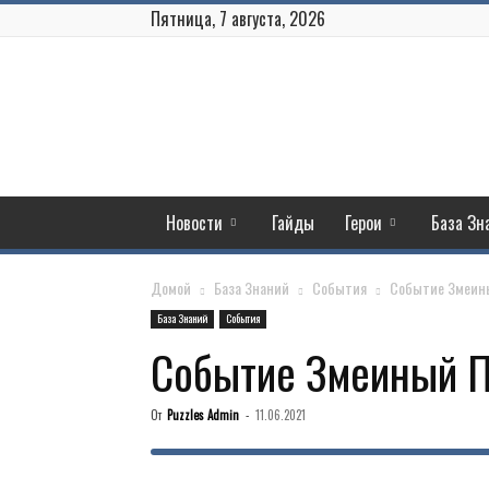
Пятница, 7 августа, 2026
Puzzles
and
Conquest
Новости
Гайды
Герои
База Зн
Домой
База Знаний
События
Событие Змеин
База Знаний
События
Событие Змеиный 
От
Puzzles Admin
-
11.06.2021