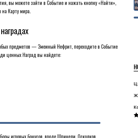
ятия, вы можете зайти в Событие и нажать кнопку «Найти»,
 на Карту мира.
 наградах
собых предметов — Змеиный Нефрит, переходите в Событие
ди ценных Наград вы найдете:
Н
Ц
Ж
К
R
ou
боры игровых бонусов, вроде Шпинели, Осколков,