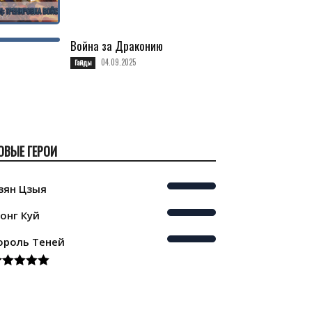
Война за Драконию
04.09.2025
Гайды
ОВЫЕ ГЕРОИ
зян Цзыя
онг Куй
ороль Теней
ated
5.00
t of 5