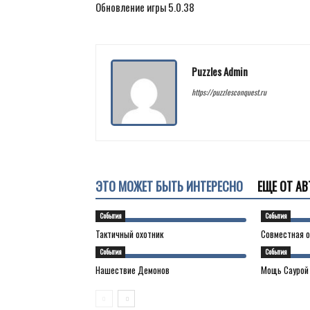
Обновление игры 5.0.38
Puzzles Admin
https://puzzlesconquest.ru
ЭТО МОЖЕТ БЫТЬ ИНТЕРЕСНО
ЕЩЕ ОТ АВ
События
События
Тактичный охотник
Совместная 
События
События
Нашествие Демонов
Мощь Саурой