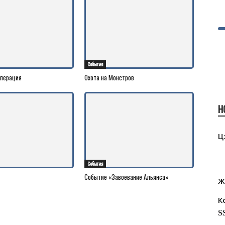
События
операция
Охота на Монстров
Н
Ц
События
Событие «Завоевание Альянса»
Ж
К
R