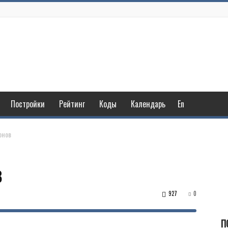
Постройки
Рейтинг
Коды
Календарь
En
онов
в
927
0
П