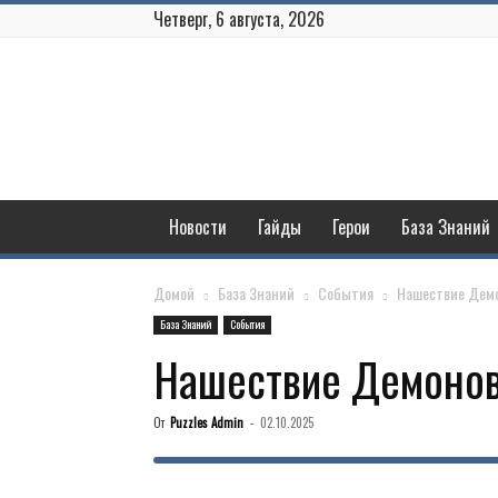
Четверг, 6 августа, 2026
Puzzles
and
Conquest
Новости
Гайды
Герои
База Знаний
Домой
База Знаний
События
Нашествие Дем
База Знаний
События
Нашествие Демоно
От
Puzzles Admin
-
02.10.2025