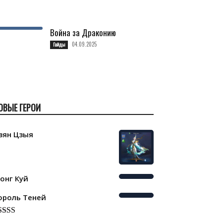
Война за Драконию
04.09.2025
Гайды
ОВЫЕ ГЕРОИ
зян Цзыя
онг Куй
ороль Теней
ated
5.00