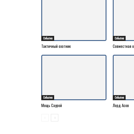
События
События
Тактичный охотник
Совместная 
События
События
Мощь Саурой
Лорд Асов