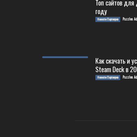
Топ сайтов для 
году
Puzzles A
Новости Партнеров
Как скачать и у
Steam Deck в 202
Puzzles A
Новости Партнеров