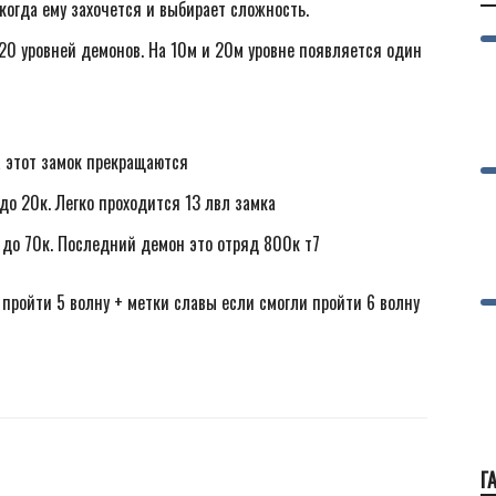
когда ему захочется и выбирает сложность.
 20 уровней демонов. На 10м и 20м уровне появляется один
а этот замок прекращаются
 до 20к. Легко проходится 13 лвл замка
 до 70к. Последний демон это отряд 800к т7
 пройти 5 волну + метки славы если смогли пройти 6 волну
Г