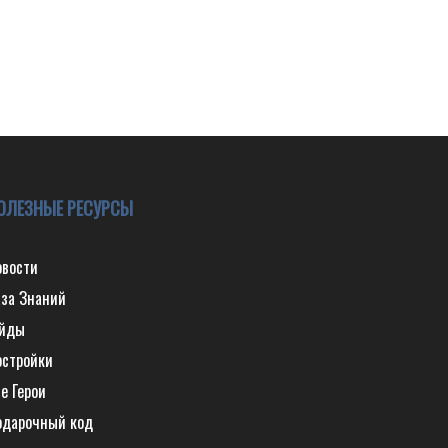
ОЛЕЗНЫЕ РЕСУРСЫ
овости
аза Знаний
айды
остройки
е Герои
одарочный код