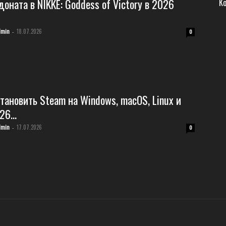
доната в NIKKE: Goddess of Victory в 2026
К
dmin
18.07.2026
-
0
становить Steam на Windows, macOS, Linux и
6...
dmin
17.07.2026
-
0