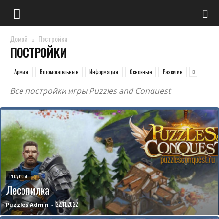
Домой
Постройки
ПОСТРОЙКИ
Армия
Вспомогательные
Информация
Основные
Развитие
Все постройки игры Puzzles and Conquest
РЕСУРСЫ
Лесопилка
22.11.2022
Puzzles Admin
-