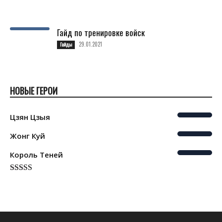
Гайд по тренировке войск
29.01.2021
Гайды
НОВЫЕ ГЕРОИ
Цзян Цзыя
Жонг Куй
Король Теней
Rated
5.00
out of 5