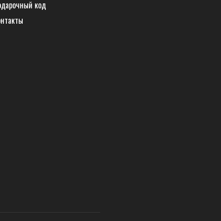
одарочный код
онтакты