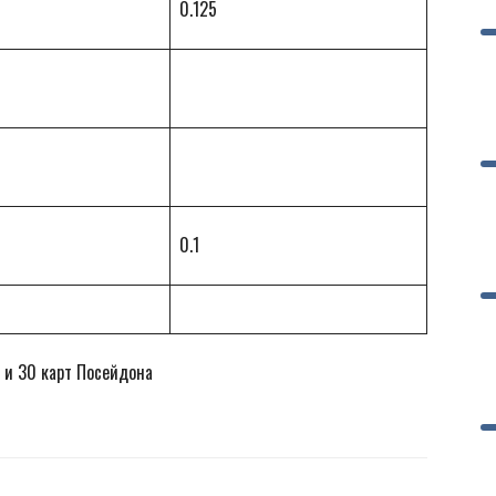
0.125
0.1
 и 30 карт Посейдона