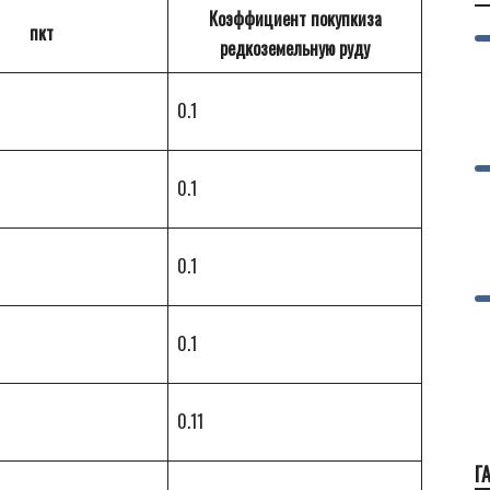
Коэффициент покупкиза
пкт
редкоземельную руду
0.1
0.1
0.1
0.1
0.11
Г