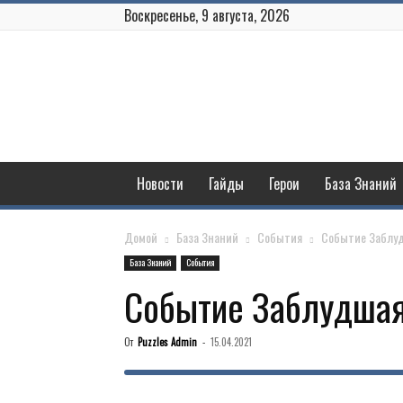
Воскресенье, 9 августа, 2026
Puzzles
and
Conquest
Новости
Гайды
Герои
База Знаний
Домой
База Знаний
События
Событие Заблу
База Знаний
События
Событие Заблудшая
От
Puzzles Admin
-
15.04.2021