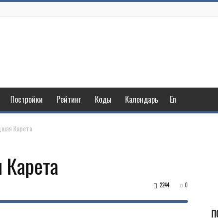
Постройки
Рейтинг
Коды
Календарь
En
дшая Карета
 Карета
2244
0
П