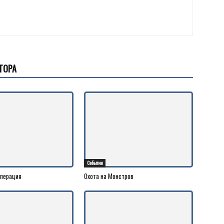
ТОРА
События
операция
Охота на Монстров