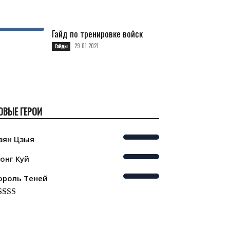
Гайд по тренировке войск
29.01.2021
Гайды
ОВЫЕ ГЕРОИ
зян Цзыя
онг Куй
ороль Теней
ated
5.00
t of 5