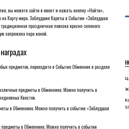
ятия, вы можете зайти в ивент и нажать кнопку «Найти»,
ы на Карту мира. Заблудшие Кареты в Событии «Заблудшая
ак традиционная праздничная повозка красно-зеленого
рую запряжена пара коней.
 наградах
Н
обых предметов, переходите в Событие Обменник в разделе
Ц
Ж
зличные предметы в Обменнике. Можно получить в
жедневных Квестов.
К
еты в Обменнике. Можно получить в событии «Заблудшая
R
ou
предметы в Обменнике. Можно получить в событии