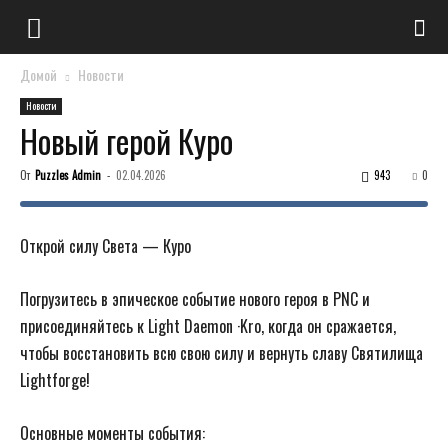
Домой
Новости
Новости
Новый герой Куро
От
Puzzles Admin
-
02.04.2026
943
0
Открой силу Света — Куро
Погрузитесь в эпическое событие нового героя в PNC и
присоединяйтесь к Light Daemon ·Kro, когда он сражается,
чтобы восстановить всю свою силу и вернуть славу Святилища
Lightforge!
Основные моменты события: