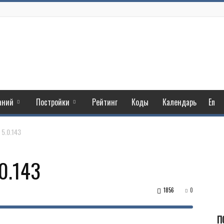
аний
Постройки
Рейтинг
Коды
Календарь
En
5.0.143
0.143
1856
0
П