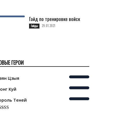
Гайд по тренировке войск
29.01.2021
Гайды
ОВЫЕ ГЕРОИ
зян Цзыя
онг Куй
ороль Теней
ated
5.00
t of 5