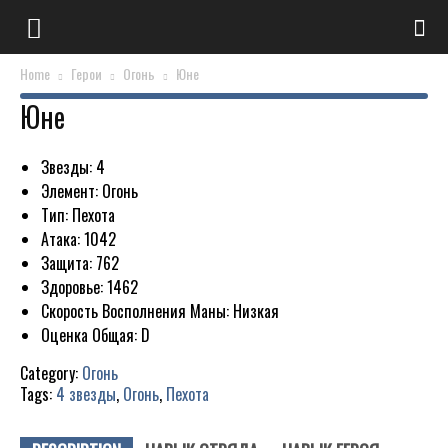
Home
Герои
Огонь
Юне
Юне
Звезды
:
4
Элемент
:
Огонь
Тип
:
Пехота
Атака
:
1042
Защита
:
762
Здоровье
:
1462
Скорость Восполнения Маны
:
Низкая
Оценка Общая
:
D
Category:
Огонь
Tags:
4 звезды
,
Огонь
,
Пехота