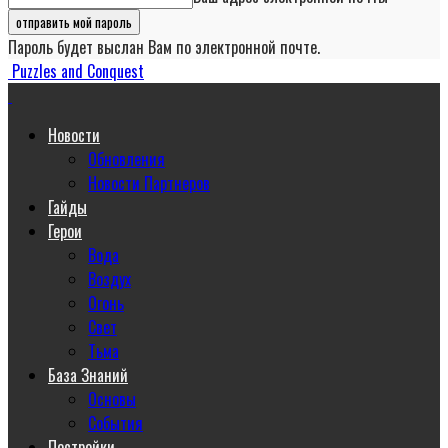
Пароль будет выслан Вам по электронной почте.
Puzzles and Conquest
Новости
Обновления
Новости Партнеров
Гайды
Герои
Вода
Воздух
Огонь
Свет
Тьма
База Знаний
Основы
События
Постройки