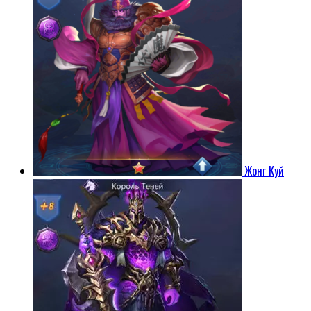
Жонг Куй