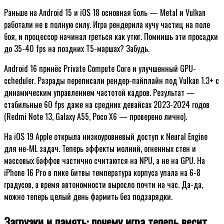
Раньше на Android 15 и iOS 18 основная боль — Metal и Vulkan
работали не в полную силу. Игра рендерила кучу частиц на поле
боя, и процессор начинал греться как утюг. Помнишь эти просадки
до 35-40 fps на поздних Т5-маршах? Забудь.
Android 16 принёс Private Compute Core и улучшенный GPU-
сcheduler. Разрады переписали рендер-пайплайн под Vulkan 1.3+ с
динамическим управлением частотой кадров. Результат —
стабильные 60 fps даже на средних девайсах 2023-2024 годов
(Redmi Note 13, Galaxy A55, Poco X6 — проверено лично).
На iOS 19 Apple открыла низкоуровневый доступ к Neural Engine
для не-ML задач. Теперь эффекты молний, огненных стен и
массовых баффов частично считаются на NPU, а не на GPU. На
iPhone 16 Pro в пике битвы температура корпуса упала на 6-8
градусов, а время автономности выросло почти на час. Да-да,
можно теперь целый день фармить без подзарядки.
Загрузки и память: почему игра теперь весит