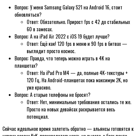
Вопрос: У меня Samsung Galaxy S21 на Android 16, стоит
обновляться?
Ответ: Обязательно. Прирост fps с 42 до стабильных
60 в замесах.
Вопрос: А на iPad Air 2022 с iOS 19 будет лучше?
Ответ: Ещё как! 120 fps в меню и 90 fps в битвах —
выглядит просто космос.
Вопрос: Правда, что теперь можно играть в 4K на
планшетах?
Ответ: На iPad Pro M4 — да, полные 4K-текстуры +
120 Гц. На Android-планшетах пока максимум 2K, но
уже красиво.
Вопрос: А старые телефоны не бросят?
Ответ: Нет, минимальные требования остались те же.
Просто на новых девайсах раскрывается весь
потенциал.
Сейчас идеальное время залететь обратно — альянсы готовятся к
новому сезону KvK, производительность на высоте, а баги почти